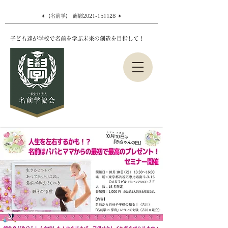
✴︎【名前学】 商願2021-151128 ✴︎
子ども達が学校で名前を学ぶ未来の創造を目指して！