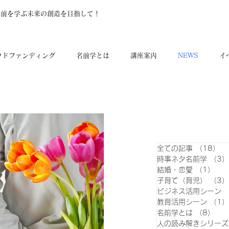
名前を学ぶ未来の創造を目指して！
ウドファンディング
名前学とは
講座案内
NEWS
イ
全ての記事
（18）
1
時事ネタ名前学
（3）
結婚・恋愛
（1）
1件
子育て（育児）
（3）
ビジネス活用シーン
教育活用シーン
（1）
名前学とは
（8）
8件
人の読み解きシリーズ