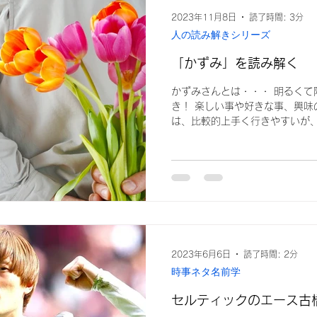
解きシリーズ
2023年11月8日
読了時間: 3分
人の読み解きシリーズ
「かずみ」を読み解く
かずみさんとは・・・ 明るくて
き！ 楽しい事や好きな事、興味
は、比較的上手く行きやすいが
ない事、興味のない事をしてい
特に、仕事などで楽しくない事
れてるような時...
2023年6月6日
読了時間: 2分
時事ネタ名前学
セルティックのエース古