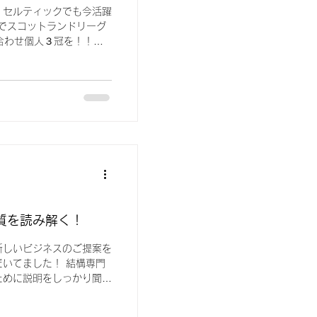
、セルティックでも今活躍
でスコットランドリーグ
合わせ個人３冠を！！！
om/news/detail/id=...
質を読み解く！
新しいビジネスのご提案を
いてました！ 結構専門
ために説明をしっかり聞い
前をしっかり読み解くこと
を聞き終わり、このご提案