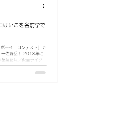
口けいこを名前学で
ーボーイ・コンテスト」で
ー佐野岳！ 2013年に
の葛葉紘汰／仮面ライダー
2017年に日曜劇場「陸
！...