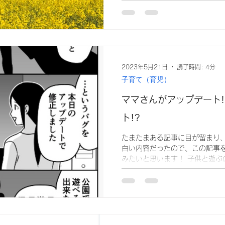
を受けるか断る...
2023年5月21日
読了時間: 4分
子育て（育児）
ママさんがアップデート
ト!?
たまたまある記事に目が留まり
白い内容だったので、この記事
みたいと思います！ 子供と遊ぶ
んどいママの苦労！子育てをゲ
デートしかない!?【作者に聞いた】