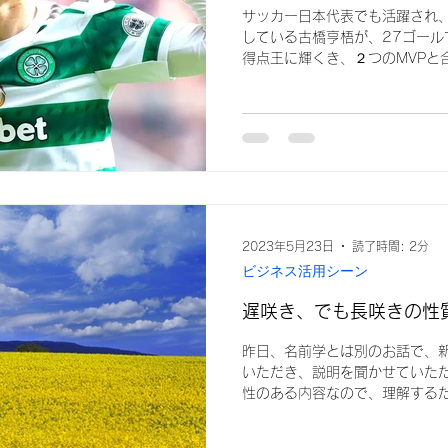
サッカー日本代表でも活躍され
している古橋亨梧が、27ゴール
得点王に輝くき、２つのMVPと
サッカーダイジェスト
https://www.soccerdigestweb.c
2023年5月23日
読了時間: 2分
ビジネス活用シーン
遅咲き、でも長咲きの性
昨日、名前学とは別のお話で、
いただき、説明を聞かせていただ
性のある内容なので、理解する
ていたので、説明中に全員の名
はできなかったんですが、説明