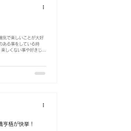
陽気で楽しいことが大好
のある事をしている時
、楽しくない事や好きじゃ
る時は上手く行きづらい！
や興味ない事などをやらさ
橋亨梧が快挙！