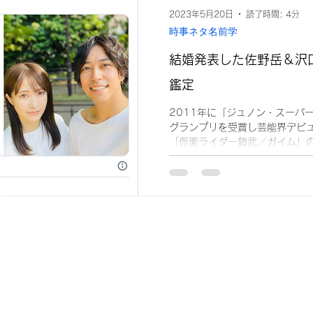
2023年5月20日
読了時間: 4分
時事ネタ名前学
結婚発表した佐野岳＆沢
鑑定
2011年に「ジュノン・スーパ
グランプリを受賞し芸能界デビュ
「仮面ライダー鎧武／ガイム」
鎧武役でテレビドラマ初主演し、
王」で長距離ランナー役を演じ注目