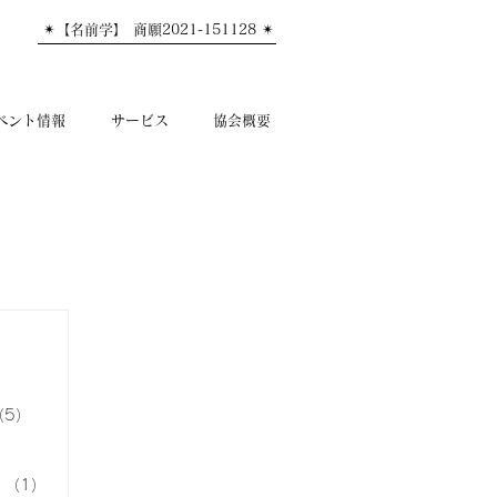
✴︎【名前学】 商願2021-151128 ✴︎
ベント情報
サービス
協会概要
8件の記事
3件の記事
の記事
3件の記事
（5）
5件の記事
1件の記事
の記事
（1）
1件の記事