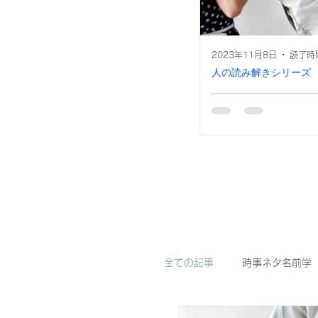
2023年11月8日
読了時間
人の読み解きシリーズ
「かずみ」を読み
かずみさんとは・・・
き！ 楽しい事や好き
比較的上手く行きやす
事、興味のない事をし
に、仕事などで楽しく
てるような時...
全ての記事
時事ネタ名前学