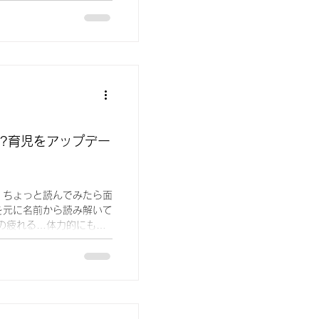
!?育児をアップデー
、ちょっと読んでみたら面
を元に名前から読み解いて
の疲れる…体力的にもし
ーム感覚で見たら、アップ
...