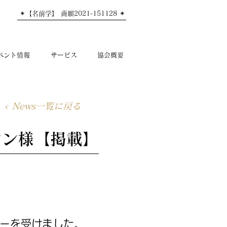
✴︎【名前学】 商願2021-151128 ✴︎
ベント情報
サービス
協会概要
< News一覧に戻る
ジン様【掲載】
ューを受けました。