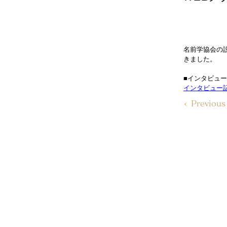
名前学協会の
きました。
■インタビュ
インタビュー
< Previou